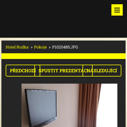
Hotel Rudka
>
Pokoje
>
P1020485.JPG
PŘEDCHOZÍ
SPUSTIT PREZENTACI
NÁSLEDUJÍCÍ