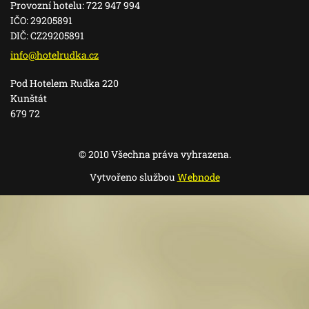
Provozní hotelu: 722 947 994
IČO: 29205891
DIČ: CZ29205891
info@hot
elrudka.
cz
Pod Hotelem Rudka 220
Kunštát
679 72
© 2010 Všechna práva vyhrazena.
Vytvořeno službou
Webnode