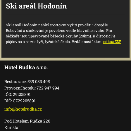
Ski areál Hodonín
Ski areál Hodonín nabízí sportovní vyžití pro děti i dospělé.
Bobování a sáňkování je povoleno vedle hlavního svahu. Pro
běžkaře jsou upravované běžecké okruhy (20km). K dispozici je
půjčovna a servis lyží, lyžařská škola. Vzdálenost 14km.
odkaz ZDE
Hotel Rudka s.r.o.
Restaurace: 539 083 405
Provozní hotelu: 722 947 994
IČO: 29205891
DIČ: CZ29205891
info@hot
elrudka.
cz
Pod Hotelem Rudka 220
Kunštát