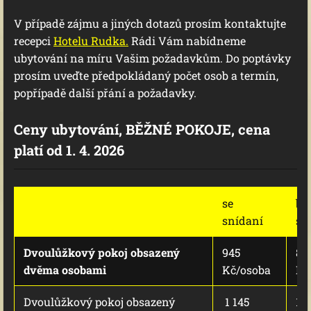
V případě zájmu a jiných dotazů prosím kontaktujte
recepci
Hotelu Rudka.
Rádi Vám nabídneme
ubytování na míru Vašim požadavkům. Do poptávky
prosím uveďte předpokládaný počet osob a termín,
popřípadě další přání a požadavky.
Ceny ubytování, BĚŽNÉ POKOJE, cena
platí od 1. 4. 2026
se
be
snídaní
sn
Dvoulůžkový pokoj obsazený
945
87
dvěma osobami
Kč/osoba
Kč
Dvoulůžkový pokoj obsazený
1 145
1 