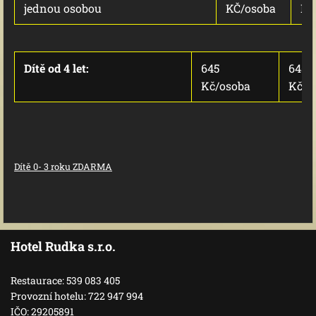
jednou osobou
KČ/osoba
Kč
Dítě od 4 let:
645
645
Kč/osoba
Kč/o
Dítě 0- 3 roku ZDARMA
Hotel Rudka s.r.o.
Restaurace: 539 083 405
Provozní hotelu: 722 947 994
IČO: 29205891