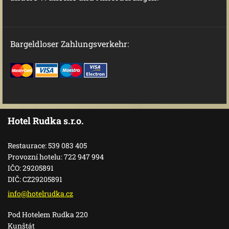
Bargeldloser Zahlungsverkehr:
Hotel Rudka s.r.o.
Restaurace: 539 083 405
Provozní hotelu: 722 947 994
IČO: 29205891
DIČ: CZ29205891
info@hot
elrudka.
cz
Pod Hotelem Rudka 220
Kunštát