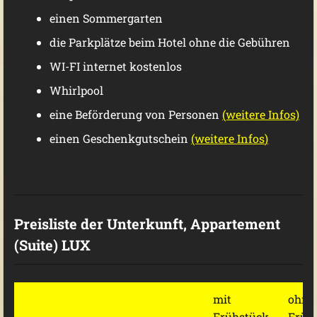
einen Sommergarten
die Parkplätze beim Hotel ohne die Gebühren
WI-FI internet kostenlos
Whirlpool
eine Beförderung von Personen
(weitere Infos)
einen Geschenkgutschein
(weitere Infos
)
Preisliste der Unterkunft, Appartement
(Suite) LUX
mit
ohne
Frühstück
Früh