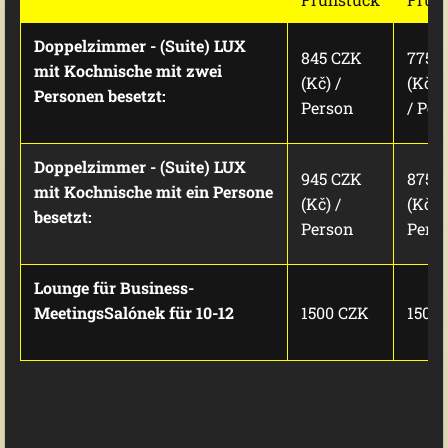
Doppelzimmer - (Suite) LUX
845 CZK
775 
mit Kochnische mit zwei
(Kč) /
(Kč)
Personen besetzt:
Person
/ Per
Doppelzimmer - (Suite) LUX
945 CZK
875 
mit Kochnische mit ein Persone
(Kč) /
(Kč) /
besetzt:
Person
Pers
Lounge für Business-
MeetingsSalónek für
10-12
1500 CZK
1500