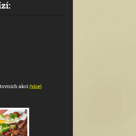
í:
rtovních akcí
(více)