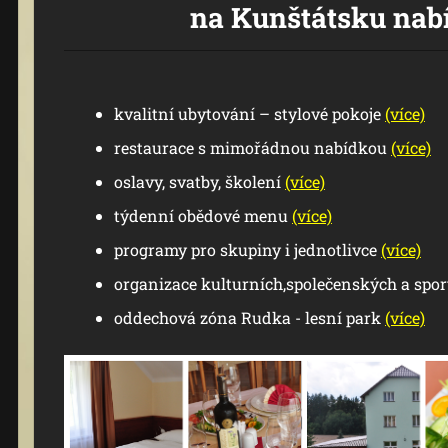
na Kunštátsku nabíz
kvalitní ubytování – stylové pokoje
(více)
restaurace s mimořádnou nabídkou
(více)
oslavy, svatby, školení
(více)
týdenní obědové menu
(více)
programy pro skupiny i jednotlivce
(více)
organizace kulturních,společenských a spo
oddechová zóna Rudka - lesní park
(více)