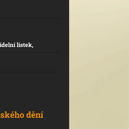
delní listek,
nského dění