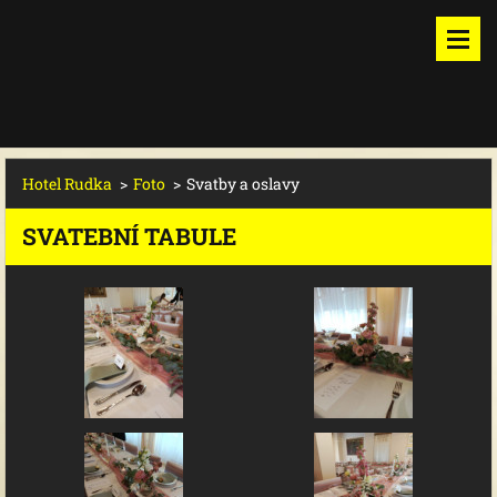
Hotel Rudka
>
Foto
>
Svatby a oslavy
SVATEBNÍ TABULE