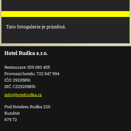
Tato fotogalerie je prázdná.
Hotel Rudka s.r.o.
Restaurace: 539 083 405
Provozní hotelu: 722 947 994
IČO: 29205891
DIČ: CZ29205891
info@hot
elrudka.
cz
Pod Hotelem Rudka 220
Kunštát
679 72