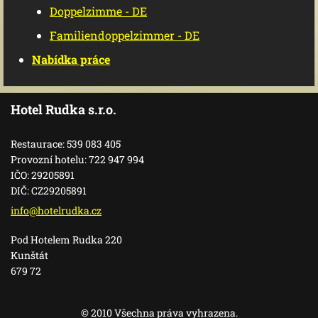
Doppelzimme - DE
Familiendoppelzimmer - DE
Nabídka práce
Hotel Rudka s.r.o.
Restaurace: 539 083 405
Provozní hotelu: 722 947 994
IČO: 29205891
DIČ: CZ29205891
info@hot
elrudka.
cz
Pod Hotelem Rudka 220
Kunštát
679 72
© 2010 Všechna práva vyhrazena.